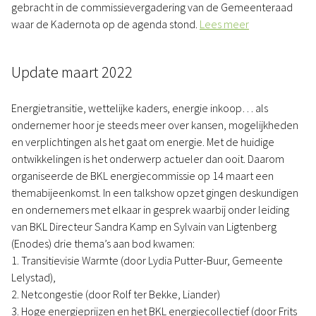
gebracht in de commissievergadering van de Gemeenteraad
waar de Kadernota op de agenda stond.
Lees meer
Update maart 2022
Energietransitie, wettelijke kaders, energie inkoop… als
ondernemer hoor je steeds meer over kansen, mogelijkheden
en verplichtingen als het gaat om energie. Met de huidige
ontwikkelingen is het onderwerp actueler dan ooit. Daarom
organiseerde de BKL energiecommissie op 14 maart een
themabijeenkomst. In een talkshow opzet gingen deskundigen
en ondernemers met elkaar in gesprek waarbij onder leiding
van BKL Directeur Sandra Kamp en Sylvain van Ligtenberg
(Enodes) drie thema’s aan bod kwamen:
1. Transitievisie Warmte (door Lydia Putter-Buur, Gemeente
Lelystad),
2. Netcongestie (door Rolf ter Bekke, Liander)
3. Hoge energieprijzen en het BKL energiecollectief (door Frits