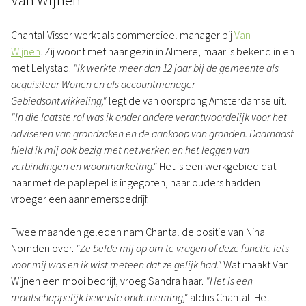
Chantal Visser werkt als commercieel manager bij
Van
Wijnen
. Zij woont met haar gezin in Almere, maar is bekend in en
met Lelystad.
"Ik werkte meer dan 12 jaar bij de gemeente als
acquisiteur Wonen en als accountmanager
Gebiedsontwikkeling,"
legt de van oorsprong Amsterdamse uit.
"In die laatste rol was ik onder andere verantwoordelijk voor het
adviseren van grondzaken en de aankoop van gronden. Daarnaast
hield ik mij ook bezig met netwerken en het leggen van
verbindingen en woonmarketing."
Het is een werkgebied dat
haar met de paplepel is ingegoten, haar ouders hadden
vroeger een aannemersbedrijf.
Twee maanden geleden nam Chantal de positie van Nina
Nomden over.
"Ze belde mij op om te vragen of deze functie iets
voor mij was en ik wist meteen dat ze gelijk had."
Wat maakt Van
Wijnen een mooi bedrijf, vroeg Sandra haar.
"Het is een
maatschappelijk bewuste onderneming,"
aldus Chantal. Het