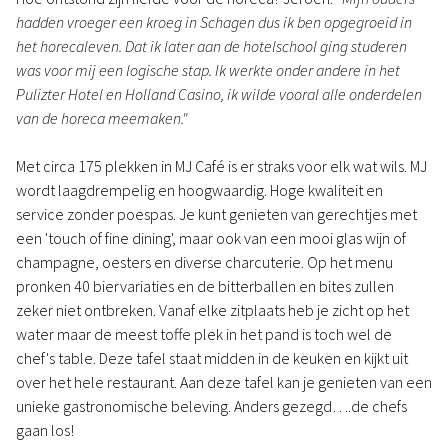
hadden vroeger een kroeg in Schagen dus ik ben opgegroeid in
het horecaleven. Dat ik later aan de hotelschool ging studeren
was voor mij een logische stap. Ik werkte onder andere in het
Pulizter Hotel en Holland Casino, ik wilde vooral alle onderdelen
van de horeca meemaken."
Met circa 175 plekken in MJ Café is er straks voor elk wat wils. MJ
wordt laagdrempelig en hoogwaardig. Hoge kwaliteit en
service zonder poespas. Je kunt genieten van gerechtjes met
een 'touch of fine dining', maar ook van een mooi glas wijn of
champagne, oesters en diverse charcuterie. Op het menu
pronken 40 biervariaties en de bitterballen en bites zullen
zeker niet ontbreken. Vanaf elke zitplaats heb je zicht op het
water maar de meest toffe plek in het pand is toch wel de
chef's table. Deze tafel staat midden in de keuken en kijkt uit
over het hele restaurant. Aan deze tafel kan je genieten van een
unieke gastronomische beleving. Anders gezegd….de chefs
gaan los!