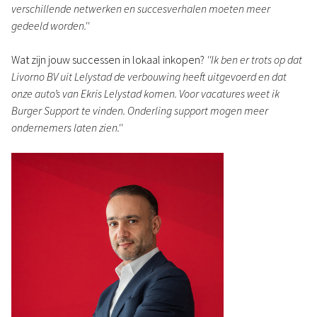
verschillende netwerken en succesverhalen moeten meer
gedeeld worden.''
Wat zijn jouw successen in lokaal inkopen?
''Ik ben er trots op dat
Livorno BV uit Lelystad de verbouwing heeft uitgevoerd en dat
onze auto’s van Ekris Lelystad komen. Voor vacatures weet ik
Burger Support te vinden. Onderling support mogen meer
ondernemers laten zien.''