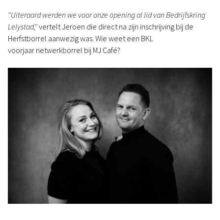
"Uiteraard werden we voor onze opening al lid van Bedrijfskring
Lelystad,"
vertelt Jeroen die direct na zijn inschrijving bij de
Herfstborrel aanwezig was. Wie weet een BKL
voorjaar netwerkborrel bij MJ Café?