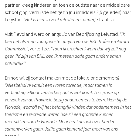
partner, kreeg kinderen en toen de oudste naar de middelbare
school ging, verhuisde het gezin (nu inmiddels 2,5 geleden) naar
Lelystad.
"Het is hier zo veel relaxter en ruimer,"
straalt ze.
Visit Flevoland werd onlangs Lid van Bedrijfskring Lelystad.
"Ik
ben net als mijn voorgangster jurylid van de BKL Trofee en Award
Commissie",
vertelt ze.
"Toen ik erachter kwam dat wij zelf nog
geen lid zijn van BKL, ben ik meteen actie gaan ondernemen
natuurlijk!"
En hoe wil zij contact maken met de lokale ondernemers?
"Allesbehalve vanuit een ivoren torentje, maar samen in
verbinding. Elkaar versterken, dat is wat ik wil. Zo zijn we op
verzoek van de Provincie bezig ondernemers te betrekken bij de
Floriade, waarbij wij het belangrijk vinden dat ondernemers in het
toerisme en recreatie weten hoe zij een graantje kunnen
meepikken van de Floriade. Maar het kan ook over breder
samenwerken gaan. Jullie gaan komend jaar meer van ons