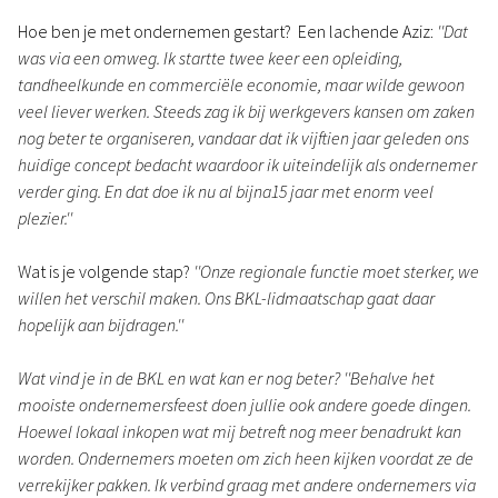
Hoe ben je met ondernemen gestart? Een lachende Aziz:
''Dat
was via een omweg. Ik startte twee keer een opleiding,
tandheelkunde en commerciële economie, maar wilde gewoon
veel liever werken. Steeds zag ik bij werkgevers kansen om zaken
nog beter te organiseren, vandaar dat ik vijftien jaar geleden ons
huidige concept bedacht waardoor ik uiteindelijk als ondernemer
verder ging. En dat doe ik nu al bijna15 jaar met enorm veel
plezier.''
Wat is je volgende stap?
''Onze regionale functie moet sterker, we
willen het verschil maken. Ons BKL-lidmaatschap gaat daar
hopelijk aan bijdragen.''
Wat vind je in de BKL en wat kan er nog beter?
''Behalve het
mooiste ondernemersfeest doen jullie ook andere goede dingen.
Hoewel lokaal inkopen wat mij betreft nog meer benadrukt kan
worden. Ondernemers moeten om zich heen kijken voordat ze de
verrekijker pakken. Ik verbind graag met andere ondernemers via