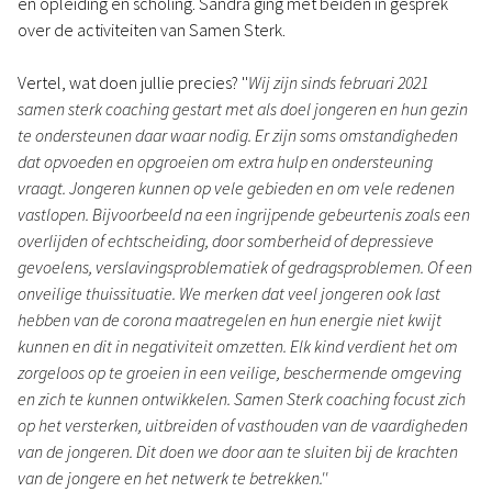
en opleiding en scholing. Sandra ging met beiden in gesprek
over de activiteiten van Samen Sterk.
Vertel, wat doen jullie precies? ''
Wij zijn sinds februari 2021
samen sterk coaching gestart met als doel jongeren en hun gezin
te ondersteunen daar waar nodig. Er zijn soms omstandigheden
dat opvoeden en opgroeien om extra hulp en ondersteuning
vraagt. Jongeren kunnen op vele gebieden en om vele redenen
vastlopen. Bijvoorbeeld na een ingrijpende gebeurtenis zoals een
overlijden of echtscheiding, door somberheid of depressieve
gevoelens, verslavingsproblematiek of gedragsproblemen. Of een
onveilige thuissituatie. We merken dat veel jongeren ook last
hebben van de corona maatregelen en hun energie niet kwijt
kunnen en dit in negativiteit omzetten. Elk kind verdient het om
zorgeloos op te groeien in een veilige, beschermende omgeving
en zich te kunnen ontwikkelen. Samen Sterk coaching focust zich
op het versterken, uitbreiden of vasthouden van de vaardigheden
van de jongeren. Dit doen we door aan te sluiten bij de krachten
van de jongere en het netwerk te betrekken.''