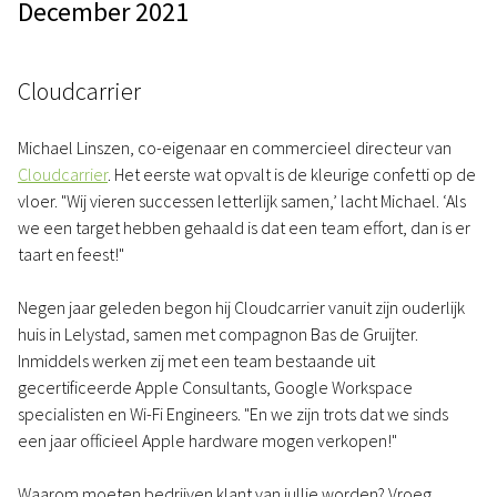
December 2021
Cloudcarrier
Michael Linszen, co-eigenaar en commercieel directeur van
Cloudcarrier
. Het eerste wat opvalt is de kleurige confetti op de
vloer. "Wij vieren successen letterlijk samen,’ lacht Michael. ‘Als
we een target hebben gehaald is dat een team effort, dan is er
taart en feest!"
Negen jaar geleden begon hij Cloudcarrier vanuit zijn ouderlijk
huis in Lelystad, samen met compagnon Bas de Gruijter.
Inmiddels werken zij met een team bestaande uit
gecertificeerde Apple Consultants, Google Workspace
specialisten en Wi-Fi Engineers. "En we zijn trots dat we sinds
een jaar officieel Apple hardware mogen verkopen!"
Waarom moeten bedrijven klant van jullie worden? Vroeg