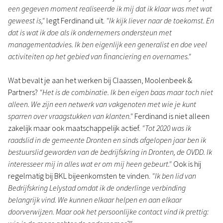
een gegeven moment realiseerde ik mij dat ik klaar was met wat
geweest is,"
legt Ferdinand uit.
"Ik kijk liever naar de toekomst. En
dat is wat ik doe als ik ondernemers ondersteun met
managementadvies. Ik ben eigenlijk een generalist en doe veel
activiteiten op het gebied van financiering en overnames."
Wat bevalt je aan het werken bij Claassen, Moolenbeek &
Partners?
"Het is de combinatie. Ik ben eigen baas maar toch niet
alleen. We zijn een netwerk van vakgenoten met wie je kunt
sparren over vraagstukken van klanten."
Ferdinand is niet alleen
zakelijk maar ook maatschappelijk actief.
"Tot 2020 was ik
raadslid in de gemeente Dronten en sinds afgelopen jaar ben ik
bestuurslid geworden van de bedrijfskring in Dronten, de OVDD. Ik
interesseer mij in alles wat er om mij heen gebeurt."
Ook is hij
regelmatig bij BKL bijeenkomsten te vinden.
"Ik ben lid van
Bedrijfskring Lelystad omdat ik de onderlinge verbinding
belangrijk vind. We kunnen elkaar helpen en aan elkaar
doorverwijzen. Maar ook het persoonlijke contact vind ik prettig: