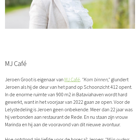
MJ Café
Jeroen Groot is eigenaar van
MJ Café
.
"Kom binnen,"
glundert
Jeroen als hij de deur van het pand op Schoonzicht 412 opent.
In de enorme ruimte van 900 m2 in Bataviahaven wordt hard
gewerkt, want in het voorjaar van 2022 gaan ze open. Voor de
Lelystedeling is Jeroen geen onbekende. Meer dan 22 jaar was
hij verbonden aan restaurant de Rede. En nu staan zijn vrouw
Marinda en hij aan de vooravond van dit nieuwe avontuur.
Hoe ontstond zijn liefde voor de horeca? Jeroen:
"Mijn ouders