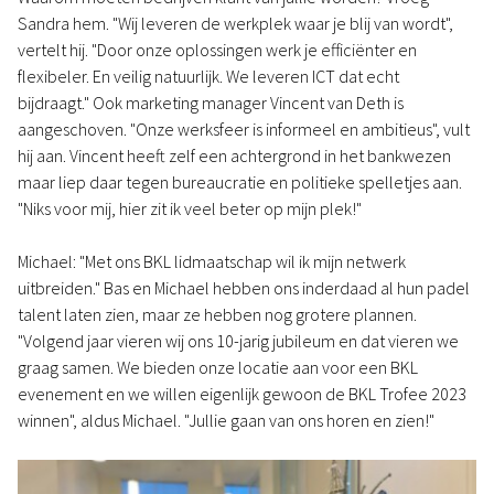
Sandra hem. "Wij leveren de werkplek waar je blij van wordt",
vertelt hij. "Door onze oplossingen werk je efficiënter en
flexibeler. En veilig natuurlijk. We leveren ICT dat echt
bijdraagt." Ook marketing manager Vincent van Deth is
aangeschoven. "Onze werksfeer is informeel en ambitieus", vult
hij aan. Vincent heeft zelf een achtergrond in het bankwezen
maar liep daar tegen bureaucratie en politieke spelletjes aan.
"Niks voor mij, hier zit ik veel beter op mijn plek!"
Michael: "Met ons BKL lidmaatschap wil ik mijn netwerk
uitbreiden." Bas en Michael hebben ons inderdaad al hun padel
talent laten zien, maar ze hebben nog grotere plannen.
"Volgend jaar vieren wij ons 10-jarig jubileum en dat vieren we
graag samen. We bieden onze locatie aan voor een BKL
evenement en we willen eigenlijk gewoon de BKL Trofee 2023
winnen", aldus Michael. "Jullie gaan van ons horen en zien!"