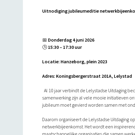
Uitnodiging jubileumeditie netwerkbijeenko
📅
Donderdag 4 juni 2026
🕒
15:30 – 17:30 uur
Locatie: Hanzeborg, plein 2023
Adres: Koningsbergerstraat 201A, Lelystad
Al 10 jaar verbindt de Lelystadse Uitdaging bed
samenwerking zijn al vele mooie initiatieven o
jubileum moet gevierd worden samen met onde
Daarom organiseert de Lelystadse Uitdaging o
netwerkbijeenkomst. Het wordt een inspireren
maatschappelijke organisaties die samen werke