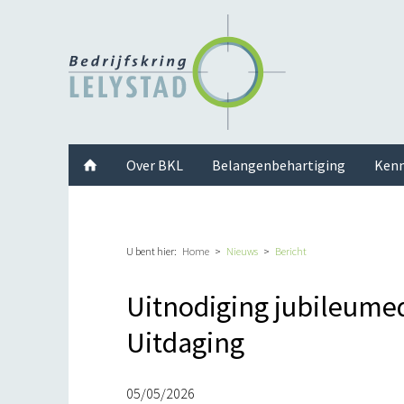
Facebook
Twitter
Instagram
LinkedIn
Youtube
Over BKL
Belangenbehartiging
Kenn
U bent hier:
Home
Nieuws
Bericht
Uitnodiging jubileumed
Uitdaging
05/05/2026