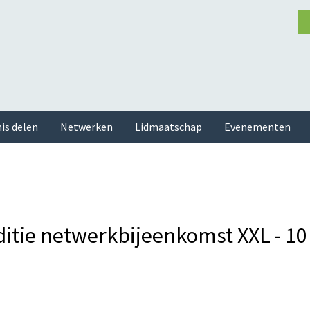
is delen
Netwerken
Lidmaatschap
Evenementen
itie netwerkbijeenkomst XXL - 10 