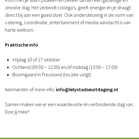
Kom met je team plukken en beleef samen een gezellige en
zinvolle dag. Het verbindt collega’s, geeft energie én je draagt
direct bij aan een goed doel. Ook ondersteuning in de vorm van
catering, coördinatie, entertainment of media-aandacht is van
harte welkom.
Praktische info
Vrijdag 10 of 17 oktober
Ochtend (09:00 – 12:00) en/of middag (13:00 – 17:00)
Boomgaard in Flevoland (locatie volgt)
Aanmelden of meer info:
info@lelystadseuitdaging.nl
Samen maken we er een waardevolle én verbindende dag van.
Doe jij mee?