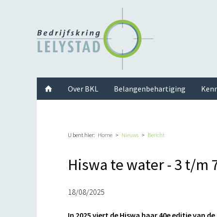
Facebook
Twitter
Instagram
LinkedIn
Youtube
Over BKL
Belangenbehartiging
Kenn
U bent hier:
Home
Nieuws
Bericht
Hiswa te water - 3 t/m
18/08/2025
In 2025 viert de Hiswa haar 40e editie van de