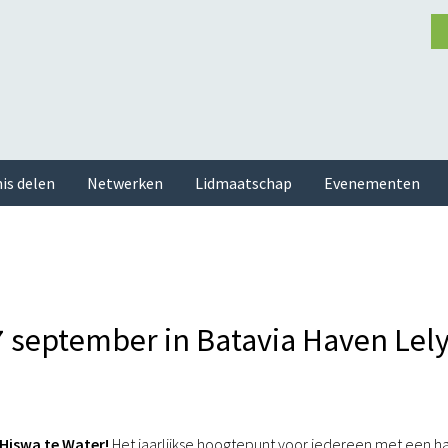
is delen
Netwerken
Lidmaatschap
Evenementen
 7 september in Batavia Haven Lel
 Hiswa te Water!
Het jaarlijkse hoogtepunt voor iedereen met een ha