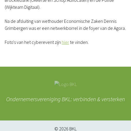
Brocklebank (Okkerse en Schop Advocaten) en de Politie
(Wijkteam Digitaal).
Na de afsluiting van wethouder Economische Zaken Dennis
Grimbergen was er een netwerkborrel in de foyer van de Agora.
Foto's van het cyberevent zijn
hier
te vinden.
Ondernemersvereniging BKL: verbinden & versterken
© 2026
BKL