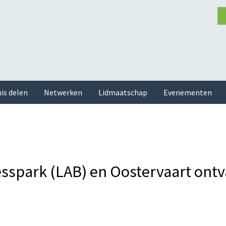
is delen
Netwerken
Lidmaatschap
Evenementen
esspark (LAB) en Oostervaart ont