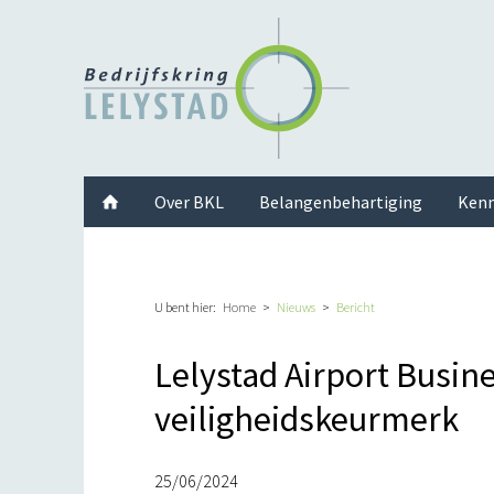
Facebook
Twitter
Instagram
LinkedIn
Youtube
Over BKL
Belangenbehartiging
Kenn
U bent hier:
Home
Nieuws
Bericht
Lelystad Airport Busin
veiligheidskeurmerk
25/06/2024