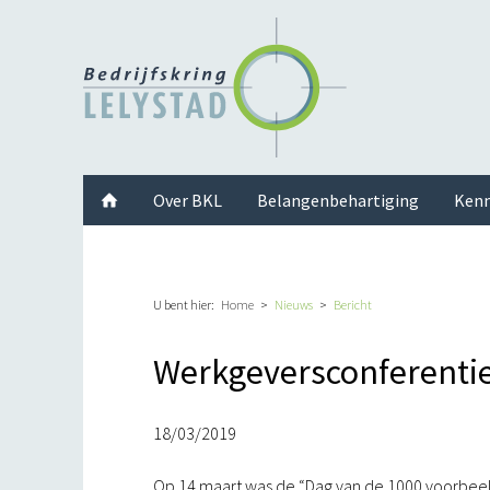
Facebook
Twitter
Instagram
LinkedIn
Youtube
Over BKL
Belangenbehartiging
Kenn
U bent hier:
Home
Nieuws
Bericht
Werkgeversconferentie
18/03/2019
Op 14 maart was de “Dag van de 1000 voorbeeld