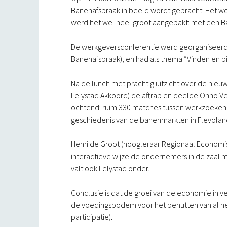
Banenafspraak in beeld wordt gebracht. Het wor
werd het wel heel groot aangepakt: met een 
De werkgeversconferentie werd georganiseerd d
Banenafspraak), en had als thema “Vinden en
Na de lunch met prachtig uitzicht over de ni
Lelystad Akkoord) de aftrap en deelde Onno Ve
ochtend: ruim 330 matches tussen werkzoekend
geschiedenis van de banenmarkten in Flevolan
Henri de Groot (hoogleraar Regionaal Economi
interactieve wijze de ondernemers in de zaal 
valt ook Lelystad onder.
Conclusie is dat de groei van de economie in 
de voedingsbodem voor het benutten van al het
participatie).