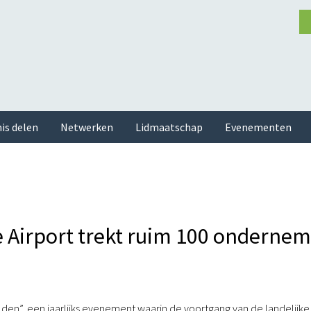
is delen
Netwerken
Lidmaatschap
Evenementen
 Airport trekt ruim 100 ondernem
en”, een jaarlijks evenement waarin de voortgang van de landelijke