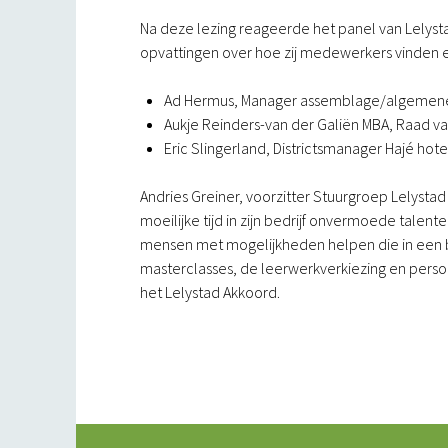
Na deze lezing reageerde het panel van Lelys
opvattingen over hoe zij medewerkers vinden e
Ad Hermus, Manager assemblage/algemene 
Aukje Reinders-van der Galiën MBA, Raad va
Eric Slingerland, Districtsmanager Hajé hote
Andries Greiner, voorzitter Stuurgroep Lelystad
moeilijke tijd in zijn bedrijf onvermoede talent
mensen met mogelijkheden helpen die in een b
masterclasses, de leerwerkverkiezing en persoo
het Lelystad Akkoord.