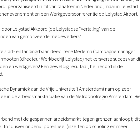
dt georganiseerd in tal van plaatsen in Nederland, maar in Lelystad
Banenevenement en een Werkgeversconferentie op Lelystad Airport.
oor Lelystad Akkoord (de Lelystadse “vertaling” van de
 binden van gemotiveerde medewerkers”.
euwe start- en landingsbaan deed Irene Medema (campagnemanager
rmooten (directeur Werkbedrijf Lelystad) het kersverse succes van d
en en werkgevers! Een geweldig resultaat, het record in de
d.
sche Dynamiek aan de Vrije Universiteit Amsterdam) nam op zeer
mee in de arbeidsmarktsituatie van de Metropoolregio Amsterdam. Hi
verband met de gespannen arbeidsmarkt tegen grenzen aanloopt; dit 
 tot dusver onbenut potentieel (inzetten op scholing en meer