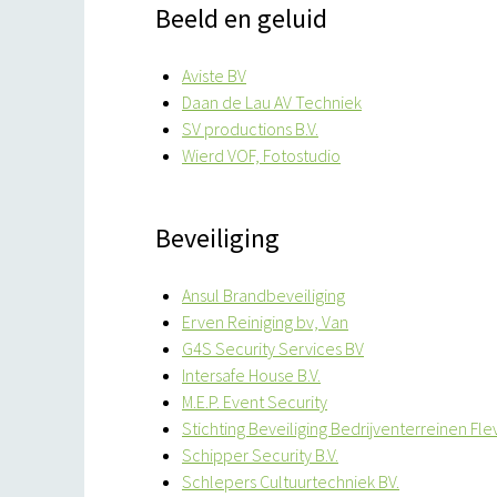
Beeld en geluid
Aviste BV
Daan de Lau AV Techniek
SV productions B.V.
Wierd VOF, Fotostudio
Beveiliging
Ansul Brandbeveiliging
Erven Reiniging bv, Van
G4S Security Services BV
Intersafe House B.V.
M.E.P. Event Security
Stichting Beveiliging Bedrijventerreinen Fl
Schipper Security B.V.
Schlepers Cultuurtechniek BV.