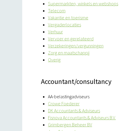
Supermarkten, winkels en webshops
Telecom
Vakantie en toerisme
Vergaderlocaties
Verhuur
Vervoer en gerelateerd
Verzekeringen/vergunningen
Zorg en maatschappij
Overig
Accountant/consultancy
AA-belastingadviseurs
Crowe Foederer
DK Accountants & Adviseurs
Fisnova Accountants & Adviseurs B.V.
Grimbergen Beheer BV