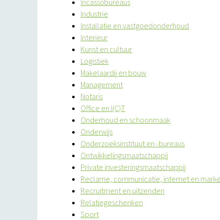
Incassobureaus
Industrie
Installatie en vastgoedonderhoud
Interieur
Kunst en cultuur
Logistiek
Makelaardij en bouw
Management
Notaris
Office en I(C)T
Onderhoud en schoonmaak
Onderwijs
Onderzoeksinstituut en -bureaus
Ontwikkelingsmaatschappij
Private investeringsmaatschappij
Reclame, communicatie, internet en marke
Recruitment en uitzenden
Relatiegeschenken
Sport