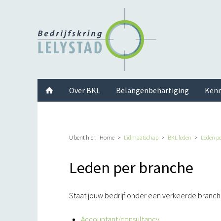
Facebook
Twitter
Instagram
LinkedIn
Youtube
Over BKL
Belangenbehartiging
Kenn
U bent hier:
Home
Lidmaatschap
BKL leden
Leden p
Leden per branche
Staat jouw bedrijf onder een verkeerde branch
Accountant/consultancy