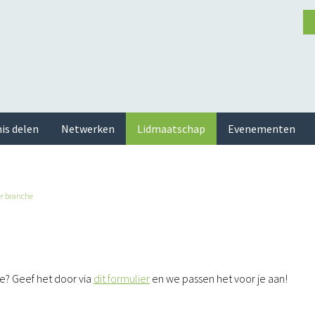
is delen
Netwerken
Lidmaatschap
Evenementen
er branche
e? Geef het door via
dit formulier
en we passen het voor je aan!