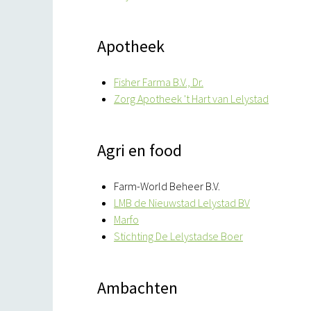
Apotheek
Fisher Farma B.V., Dr.
Zorg Apotheek 't Hart van Lelystad
Agri en food
Farm-World Beheer B.V.
LMB de Nieuwstad Lelystad BV
Marfo
Stichting De Lelystadse Boer
Ambachten