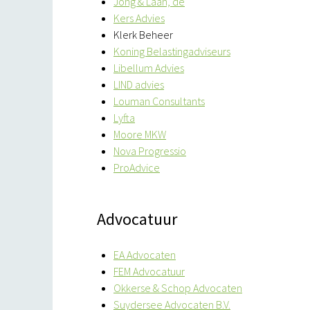
Jong & Laan, de
Kers Advies
Klerk Beheer
Koning Belastingadviseurs
Libellum Advies
LIND advies
Louman Consultants
Lyfta
Moore MKW
Nova Progressio
ProAdvice
Advocatuur
EA Advocaten
FEM Advocatuur
Okkerse & Schop Advocaten
Suydersee Advocaten B.V.