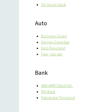
Op Goud Geluk
Auto
Bochane Groep
Diemex Expertise
Ekris Flevoland
Feer, Van der
Bank
ABN AMRO Bank N.V.
ING Bank
Rabobank Flevoland