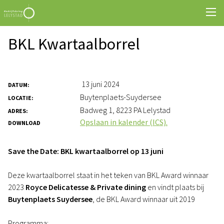
BKL Kwartaalborrel
13 juni 2024
DATUM:
Buytenplaets-Suydersee
LOCATIE:
Badweg 1, 8223 PA Lelystad
ADRES:
Opslaan in kalender (ICS).
DOWNLOAD
Save the Date: BKL kwartaalborrel op 13 juni
Deze kwartaalborrel staat in het teken van BKL Award winnaar
2023
Royce Delicatesse & Private dining
en vindt plaats bij
Buytenplaets Suydersee
, de BKL Award winnaar uit 2019
Programma: