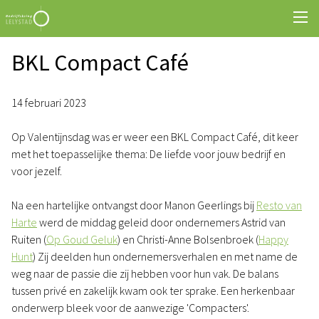
BKL Compact Café
14 februari 2023
Op Valentijnsdag was er weer een BKL Compact Café, dit keer
met het toepasselijke thema: De liefde voor jouw bedrijf en
voor jezelf.
Na een hartelijke ontvangst door Manon Geerlings bij
Resto van
Harte
werd de middag geleid door ondernemers Astrid van
Ruiten (
Op Goud Geluk
) en Christi-Anne Bolsenbroek (
Happy
Hunt
) Zij deelden hun ondernemersverhalen en met name de
weg naar de passie die zij hebben voor hun vak. De balans
tussen privé en zakelijk kwam ook ter sprake. Een herkenbaar
onderwerp bleek voor de aanwezige 'Compacters'.