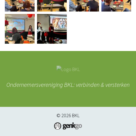
Ondernemersvereniging BKL: verbinden & versterken
© 2026
BKL