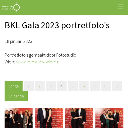
BKL Gala 2023 portretfoto's
18 januari 2023
Portretfoto's gemaakt door Fotostudio
Wierd
www.fotostudiowierd.nl
vorige
1
2
3
4
5
6
7
8
9
volgende