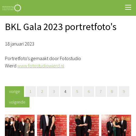
BKL Gala 2023 portretfoto's
18 januari 2023
Portretfoto's gemaakt door Fotostudio
Wierd
www.fotostudiowierd.nl
vorige
1
2
3
4
5
6
7
8
9
volgende