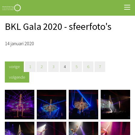
BKL Gala 2020 - sfeerfoto's
14 januari 2020
vorige
1
2
3
4
5
6
7
volgende