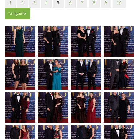
1
2
3
4
5
6
7
8
9
10
volgende