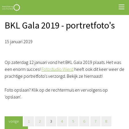
BKL Gala 2019 - portretfoto's
15 januari 2019
Op zaterdag 12 januari vond het BKL Gala 2019 plaats. Het was
een enorm succes!
Fotostudio Wierd
heeft ook dit keer weer de
prachtige portretfoto's verzorgd. Bekijk ze hiernaast!
Foto opslaan? Klik op de rechtermuis en vervolgens op
'opslaan'.
vorige
1
2
3
4
5
6
7
8