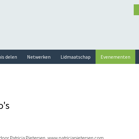
is delen
Netwerken
Lidmaatschap
Evenementen
o's
door Patricia Pietersen, www.patriciapietersen.com.