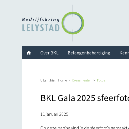
Facebook
Twitter
Instagram
LinkedIn
Youtube
Over BKL
Belangenbehartiging
Kenn
U bent hier:
Home
Evenementen
Foto's
BKL Gala 2025 sfeerfot
11 januari 2025
Op deze pagina vind je de sfeerfoto's gemaakt 