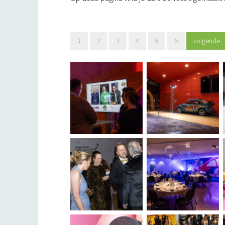
1
2
3
4
5
6
volgende