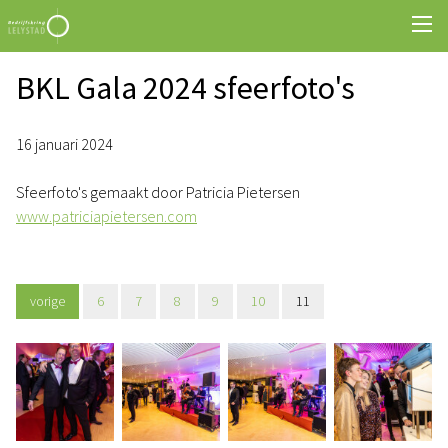
BKL Gala 2024 sfeerfoto's
16 januari 2024
Sfeerfoto's gemaakt door Patricia Pietersen
www.patriciapietersen.com
vorige
6
7
8
9
10
11