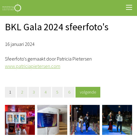
BKL Gala 2024 sfeerfoto's
16 januari 2024
Sfeerfoto's gemaakt door Patricia Pietersen
www.patriciapietersen.com
1
2
3
4
5
6
volgende