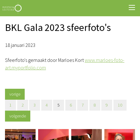
BKL Gala 2023 sfeerfoto's
18 januari 2023
Sfeerfoto's gemaakt door Marloes Kort
www.marloes-foto-
art.myportfolio.com
vorige
1
2
3
4
5
6
7
8
9
10
volgende