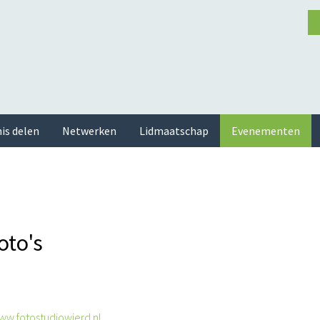
is delen
Netwerken
Lidmaatschap
Evenementen
oto's
ww.fotostudiowierd.nl