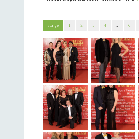
vorige
1
2
3
4
5
6