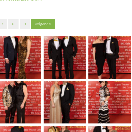
7
8
9
volgende