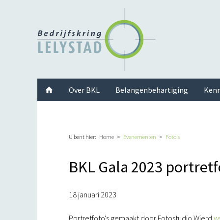
Facebook
Twitter
Instagram
LinkedIn
Youtube
Over BKL
Belangenbehartiging
Kenn
U bent hier:
Home
Evenementen
Foto's
BKL Gala 2023 portretf
18 januari 2023
Portretfoto's gemaakt door Fotostudio Wierd
w