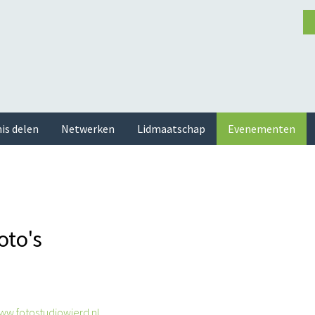
is delen
Netwerken
Lidmaatschap
Evenementen
oto's
ww.fotostudiowierd.nl