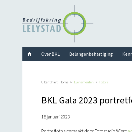
Facebook
Twitter
Instagram
LinkedIn
Youtube
Over BKL
Belangenbehartiging
Kenn
U bent hier:
Home
Evenementen
Foto's
BKL Gala 2023 portretf
18 januari 2023
Portretfoto's gemaakt door Fotostudio Wierd
w