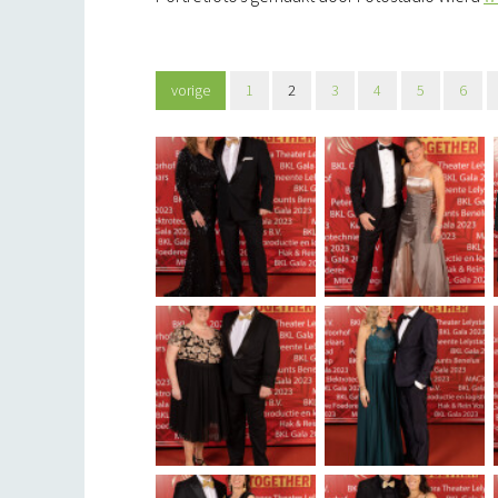
vorige
1
2
3
4
5
6