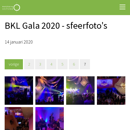
BKL Gala 2020 - sfeerfoto's
14 januari 2020
vorige
2
3
4
5
6
7