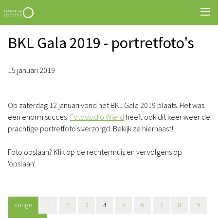
BKL Gala 2019 - portretfoto's
15 januari 2019
Op zaterdag 12 januari vond het BKL Gala 2019 plaats. Het was
een enorm succes!
Fotostudio Wierd
heeft ook dit keer weer de
prachtige portretfoto's verzorgd. Bekijk ze hiernaast!
Foto opslaan? Klik op de rechtermuis en vervolgens op
'opslaan'.
vorige
1
2
3
4
5
6
7
8
9