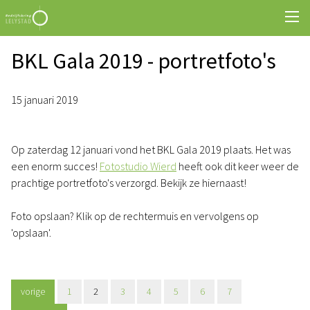
BKL Gala 2019 - portretfoto's
15 januari 2019
Op zaterdag 12 januari vond het BKL Gala 2019 plaats. Het was
een enorm succes!
Fotostudio Wierd
heeft ook dit keer weer de
prachtige portretfoto's verzorgd. Bekijk ze hiernaast!
Foto opslaan? Klik op de rechtermuis en vervolgens op
'opslaan'.
vorige
1
2
3
4
5
6
7